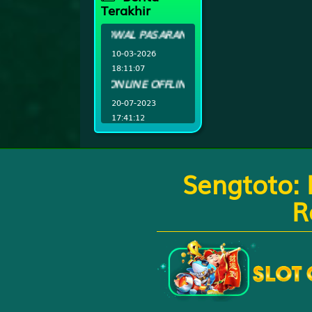
Terakhir
* JADWAL PASARAN *
10-03-2026
18:11:07
* JADWAL ONLINE OFFLINE BANKl *
20-07-2023
17:41:12
ðŸ“¢ DISKON TOGEL HADIAH TOGEL ðŸ“¢ *
07-02-2023
17:04:14
Sengtoto: 
R