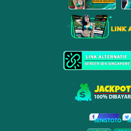
SENGTOTO
S